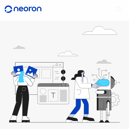
//
//