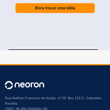
Bora trocar uma idéia
Rua Antônio Francisco de Araújo, nº 29, Box 132-C, Cabedelo,
Paraíba.
CNPJ: 38.456.094/0001-80