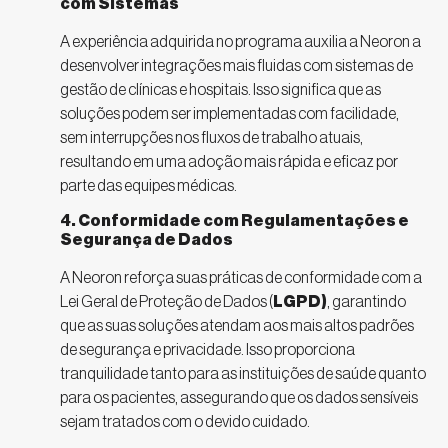
com Sistemas
A experiência adquirida no programa auxilia a Neoron a
desenvolver integrações mais fluidas com sistemas de
gestão de clínicas e hospitais. Isso significa que as
soluções podem ser implementadas com facilidade,
sem interrupções nos fluxos de trabalho atuais,
resultando em uma adoção mais rápida e eficaz por
parte das equipes médicas.
4. Conformidade com Regulamentações e
Segurança de Dados
A Neoron reforça suas práticas de conformidade com a
Lei Geral de Proteção de Dados (
LGPD)
, garantindo
que as suas soluções atendam aos mais altos padrões
de segurança e privacidade. Isso proporciona
tranquilidade tanto para as instituições de saúde quanto
para os pacientes, assegurando que os dados sensíveis
sejam tratados com o devido cuidado.