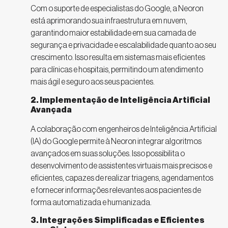
Com o suporte de especialistas do Google, a Neoron
está aprimorando sua infraestrutura em nuvem,
garantindo maior estabilidade em sua camada de
segurança e privacidade e escalabilidade quanto ao seu
crescimento. Isso resulta em sistemas mais eficientes
para clínicas e hospitais, permitindo um atendimento
mais ágil e seguro aos seus pacientes.
2. Implementação de Inteligência Artificial
Avançada
A colaboração com engenheiros de Inteligência Artificial
(IA) do Google permite à Neoron integrar algoritmos
avançados em suas soluções. Isso possibilita o
desenvolvimento de assistentes virtuais mais precisos e
eficientes, capazes de realizar triagens, agendamentos
e fornecer informações relevantes aos pacientes de
forma automatizada e humanizada.
3. Integrações Simplificadas e Eficientes