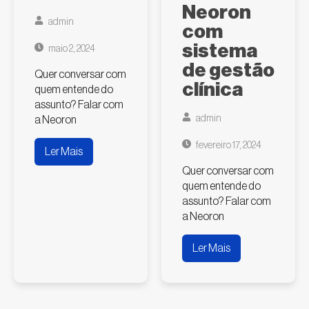
Neoron
admin
com
sistema
maio 2, 2024
de gestão
Quer conversar com
clínica
quem entende do
assunto? Falar com
admin
a Neoron
fevereiro 17, 2024
Ler Mais
Quer conversar com
quem entende do
assunto? Falar com
a Neoron
Ler Mais