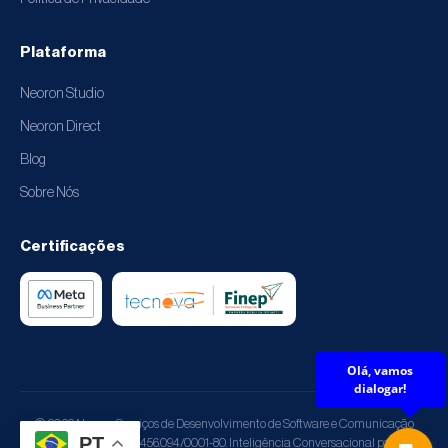
Plataforma
Neoron Studio
Neoron Direct
Blog
Sobre Nós
Certificações
©
2026
Neoron Serviços de Desenvolvimento de Software e Comunicação
PT
Digital LTDA, CNPJ 38.456.094/0001-80. Inteligência Conversacional para sua