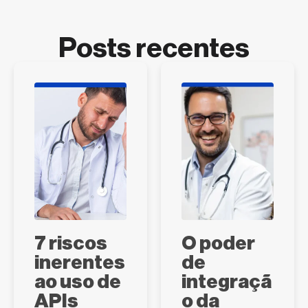
Posts recentes
7 riscos
O poder
inerentes
de
ao uso de
integraçã
APIs
o da