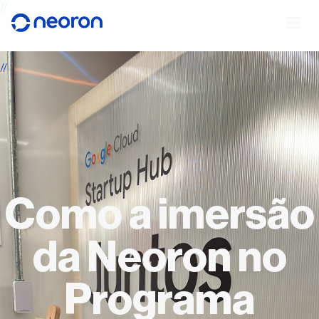
//
//
Como a imersão
da Neoron no
Programa