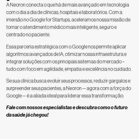
A Neoron conecta o que há de mais avançado em tecnologia
com o dia a dia de clínicas, hospitais e laboratórios. Com a
imersão no Google for Startups, aceleramos nossa missão de
tornar o atendimento médico mais inteligente, seguro e
centrado no paciente.
Essa parceria estratégica com o Google nos permite aplicar
algoritmos avançados de IA, otimizar nossa infraestrutura e
integrar soluções com os principais sistemas do mercado –
tudo com foco em agilidade, empatia e excelência no cuidado.
Se sua clínica busca evoluir seus processos, reduzir gargalos e
surpreender seus pacientes, a Neoron — agora com a força do
Google — é a aliada ideal para liderar essa transformação.
Fale com nossos especialistas e descubra como o futuro
da saúde já chegou!