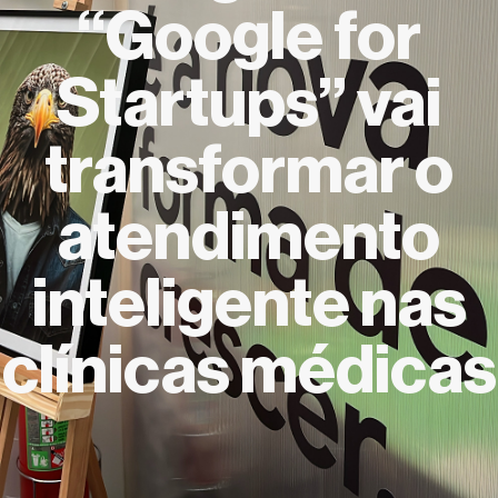
“Google for
Startups” vai
transformar o
atendimento
inteligente nas
clínicas médicas