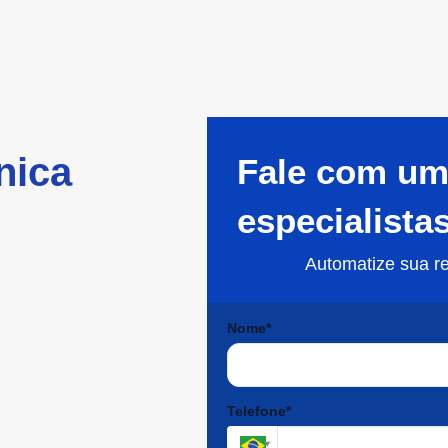
Preencha o formulário e nosso tim
nica
Fale com um
especialista
pode aumentar suas
peração.
Automatize sua r
Nome*
Telefone*