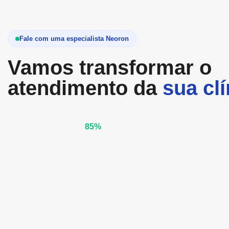
Fale com uma especialista Neoron
Vamos transformar o
atendimento da
sua clí
Em uma conversa de 20 minutos mostramos como a Neoron 
confirmações em até
85%
e eliminar a fila invisível da sua o
Diagnóstico gratuito do seu fluxo de atendimento
Demonstração ao vivo da plataforma
Plano de integração com o seu Sistema