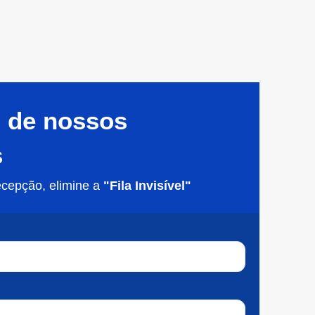
e entra em contato.
 de nossos
s
ecepção, elimine a
"Fila Invisível"