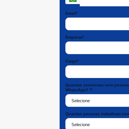
Email*
Empresa*
Cargo*
Quantas conversas com pessoas 
WhatsApp? **
Quantas pessoas trabalham com